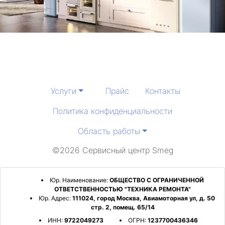
метро Белорусская
метро Ясенево
метро Чеховская
метро Братиславская
Услуги
Прайс
Контакты
метро Александровский сад
Политика конфиденциальности
Область работы
метро Добрынинская
©2026 Сервисный центр Smeg
метро Авиаматорная
метро Южная
Юр. Наименование:
ОБЩЕСТВО С ОГРАНИЧЕННОЙ
ОТВЕТСТВЕННОСТЬЮ "ТЕХНИКА РЕМОНТА"
Юр. Адрес:
111024, город Москва, Авиамоторная ул, д. 50
метро Бутырская
стр. 2, помещ. 65/14
ИНН:
9722049273
ОГРН:
1237700436346