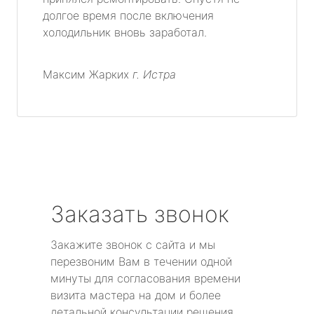
долгое время после включения
метро Тимирязевская
холодильник вновь заработал.
метро Технопарк
Максим Жарких
г. Истра
метро Щелковская
метро Чистые пруды
метро Тушинская
метро Третьяковская
Заказать звонок
метро Улица академика Янгеля
Закажите звонок с сайта и мы
перезвоним Вам в течении одной
метро Царицыно
минуты для согласования времени
визита мастера на дом и более
метро Электрозаводская
детальной консультации решения