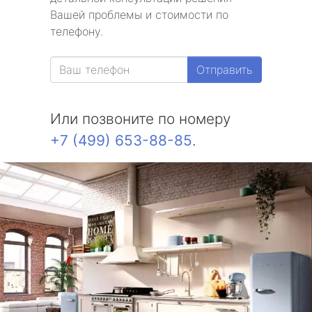
Вашей проблемы и стоимости по
метро Юго-Западная
телефону.
метро Улица 1905 года
Отправить
метро Теплый стан
Или позвоните по номеру
метро Цветной бульвар
+7 (499) 653-88-85
.
метро Щукинская
метро Шаболовская
метро Чертановская
метро Борисово
метро Арбатская