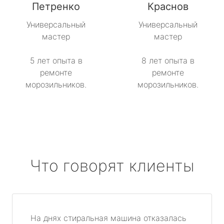
Петренко
Краснов
метро Севастопольская
Универсальный
Универсальный
мастер
мастер
метро Сокол
5 лет опыта в
8 лет опыта в
метро Строгино
ремонте
ремонте
морозильников.
морозильников.
метро Тропарёво
метро Сходненская
метро Свиблово
Что говорят клиенты
метро Серпуховская
метро Театральная
На днях стиральная машина отказалась
метро Славянский бульвар