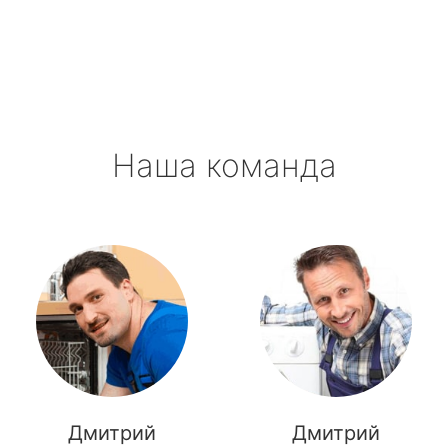
метро Октябрьская
метро Полянка
метро Орехово
Наша команда
метро Первомайская
метро Саларьево
метро Пушкинская
метро Проспект Мира
метро Пражская
метро Павелецкая
Дмитрий
Дмитрий