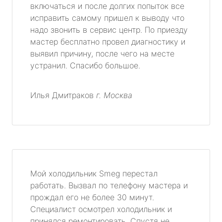
включаться и после долгих попыток все
исправить самому пришел к выводу что
метро Университет
надо звонить в сервис центр. По приезду
мастер бесплатно провел диагностику и
метро Текстильщики
выявил причину, после чего на месте
устранил. Спасибо большое.
метро Сухаревская
метро Тульская
Илья Дмитраков
г. Москва
метро Тверская
метро Смоленская
метро Черкизовская
Мой холодильник Smeg перестал
работать. Вызвал по телефону мастера и
метро Таганская
прождал его не более 30 минут.
Специалист осмотрел холодильник и
метро Тургеневская
принялся ремонтировать. Спустя не