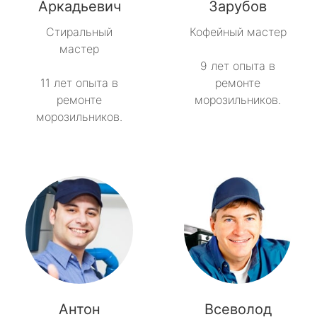
метро Пятницкое шоссе
Аркадьевич
Зарубов
Стиральный
Кофейный мастер
метро Сокольники
мастер
9 лет опыта в
метро Рязанский проспект
11 лет опыта в
ремонте
ремонте
морозильников.
метро Профсоюзная
морозильников.
метро Савеловская
метро Речной вокзал
метро Семеновская
метро Спортивная
метро Спартак
Антон
Всеволод
метро Рижская