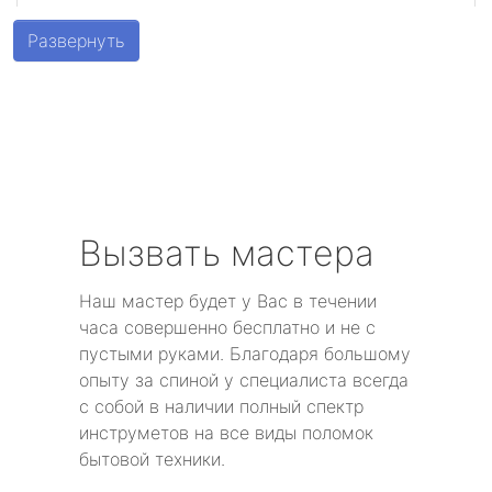
метро Беговая
Развернуть
метро Алексеевская
метро Алтуфьево
метро Аэропорт
метро Волоколамская
Вызвать мастера
метро Воробьевы горы
Наш мастер будет у Вас в течении
часа совершенно бесплатно и не с
метро Волгоградский проспект
пустыми руками. Благодаря большому
опыту за спиной у специалиста всегда
метро Бабушкинская
с собой в наличии полный спектр
инструметов на все виды поломок
метро Бульвар Дмитрия Донского
бытовой техники.