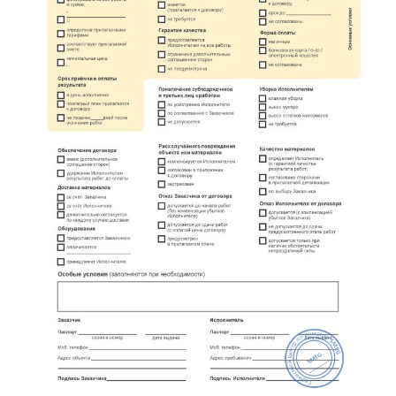
метро Площадь Революции
метро Проспект Вернадского
метро Планерная
метро Новые Черёмушки
метро Петровско-Разумовская
метро Новокузнецкая
метро Партизанская
метро Румянцево
метро Полежаевская