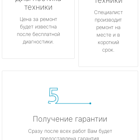
техники
техники
метро Коньково
Специалист
Цена за ремонт
производит
будет известна
метро Менделеевская
ремонт на
после бесплатной
месте и в
диагностики.
короткий
метро Красногвардейская
срок.
метро Мякинино
метро Фрунзенская
метро Кузьминки
метро Китай-город
Получение гарантии
метро Нагатинская
Сразу после всех работ Вам будет
метро Каширская
предоставлена гарантия.