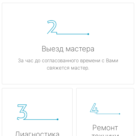
метро Киевская
метро Красные ворота
метро Кузнецкий мост
Выезд мастера
метро Калужская
За час до согласованного времени с Вами
свяжется мастер.
метро Дмитровская
метро Домодедовская
метро Крылатское
метро Лубянка
Ремонт
метро Котельники
Диагностика