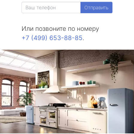
метро Белорусская
Отправить
метро Измайловская
Или позвоните по номеру
метро Красносельская
+7 (499) 653-88-85
.
метро Выхино
метро Беляево
метро Бибирево
метро Водный стадион
метро Курская
метро Комсомольская