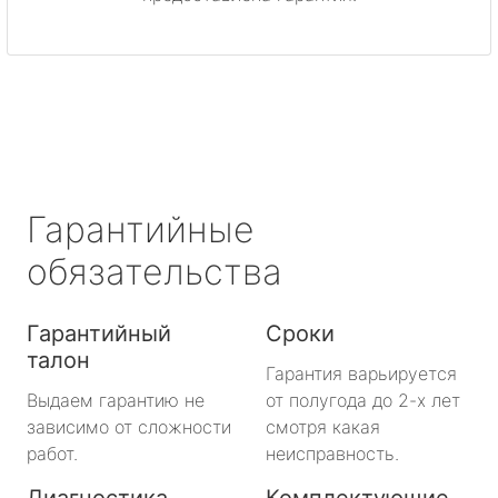
метро Митино
метро Охотный ряд
метро Лермонтовский проспект
метро Ленинский проспект
Гарантийные
метро Нагорная
обязательства
метро Кантемировская
Гарантийный
Сроки
талон
метро Молодежная
Гарантия варьируется
Выдаем гарантию не
от полугода до 2-х лет
метро Преображенская площадь
зависимо от сложности
смотря какая
работ.
неисправность.
метро Октябрьское поле
Диагностика
Комплектующие