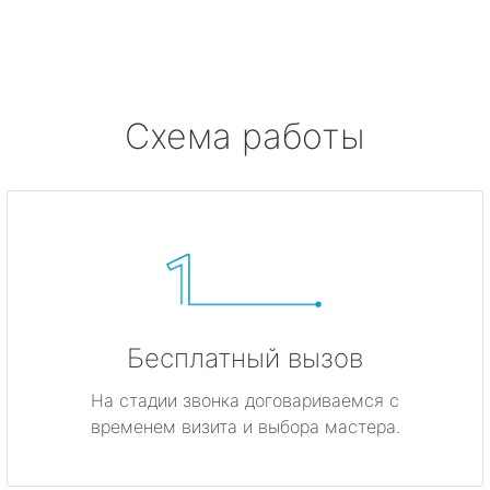
метро Жулебино
метро Ботанический сад
метро Боровицкая
Схема работы
метро Войковская
метро Кунцевская
метро Кропоткинская
метро Китай-город
Бесплатный вызов
метро ВДНХ
На стадии звонка договариваемся с
временем визита и выбора мастера.
метро Владыкино
метро Динамо