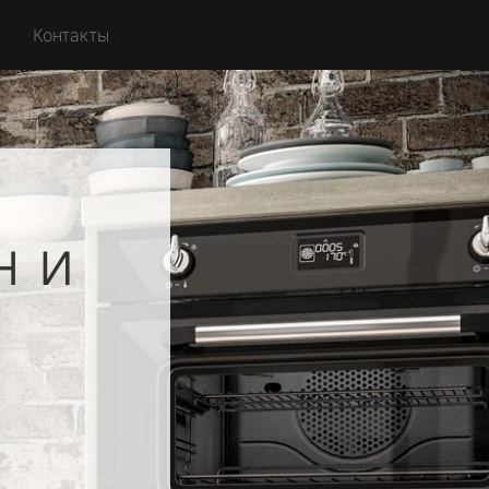
Контакты
н и
g
я