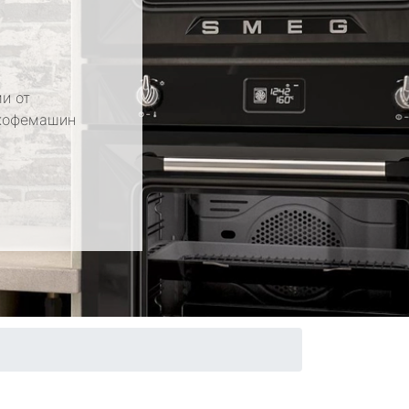
и от
 кофемашин