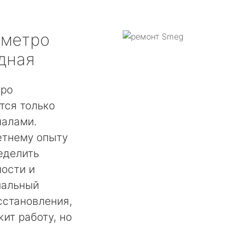
метро
дная
тро
ся только
налами.
етнему опыту
еделить
ости и
мальный
сстановления,
ит работу, но