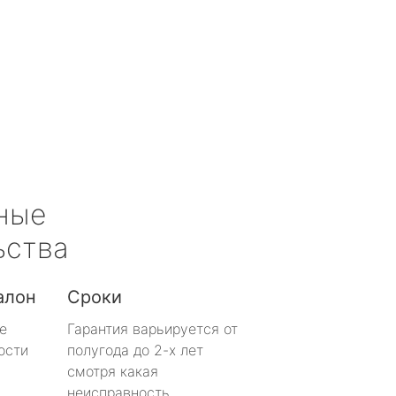
ные
ьства
алон
Сроки
е
Гарантия варьируется от
ости
полугода до 2-х лет
смотря какая
неисправность.