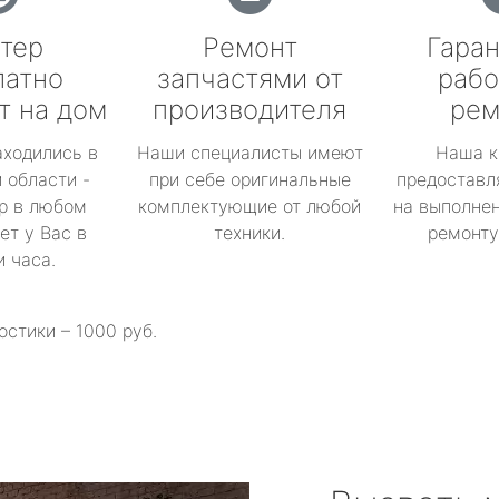
тер
Ремонт
Гаран
латно
запчастями от
рабо
т на дом
производителя
рем
аходились в
Наши специалисты имеют
Наша к
 области -
при себе оригинальные
предоставл
р в любом
комплектующие от любой
на выполнен
ет у Вас в
техники.
ремонту 
и часа.
остики – 1000 руб.