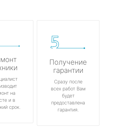
монт
Получение
хники
гарантии
циалист
Сразу после
изводит
всех работ Вам
монт на
будет
сте и в
предоставлена
кий срок.
гарантия.