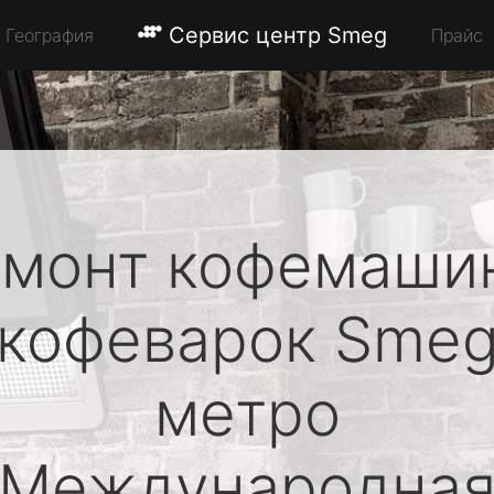
Сервис центр Smeg
География
Прайс
монт кофемаши
кофеварок
Sme
метро
Международна