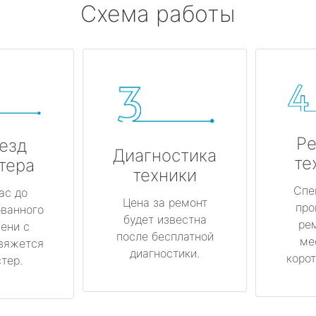
Схема работы
Ре
езд
Диагностика
те
тера
техники
Спе
ас до
Цена за ремонт
про
ованного
будет известна
ре
ени с
после бесплатной
ме
вяжется
диагностики.
корот
тер.