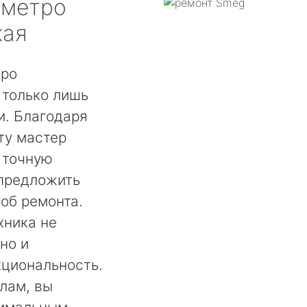
метро
кая
тро
 только лишь
. Благодаря
ту мастер
 точную
 предложить
об ремонта.
хника не
но и
кциональность.
лам, вы