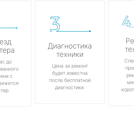
Ре
езд
Диагностика
те
тера
техники
Спе
ас до
Цена за ремонт
про
ованного
будет известна
ре
ени с
после бесплатной
ме
вяжется
диагностики.
корот
тер.