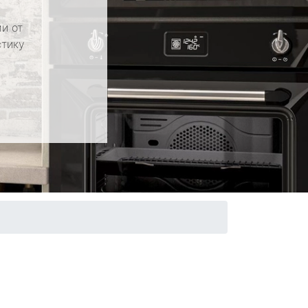
и от
стику