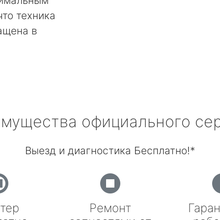
тимальным
что техника
ащена в
мущества официального се
Выезд и диагностика Бесплатно!*
тер
Ремонт
Гаран