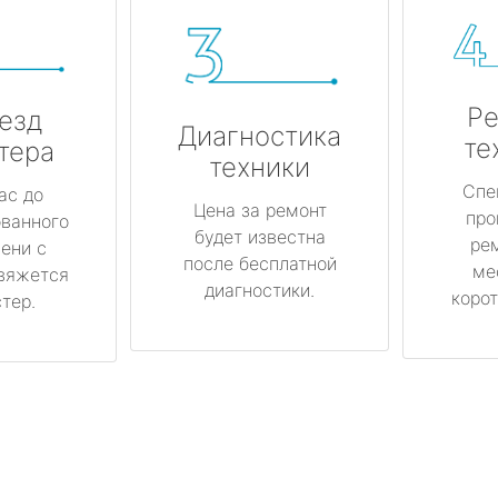
Ре
езд
Диагностика
те
тера
техники
Спе
ас до
Цена за ремонт
про
ованного
будет известна
ре
ени с
после бесплатной
ме
вяжется
диагностики.
корот
тер.