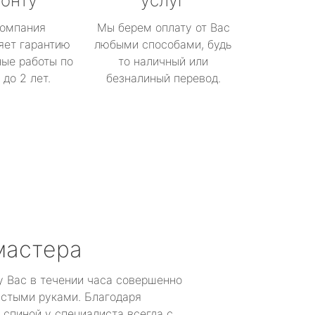
онту
услуг
омпания
Мы берем оплату от Вас
яет гарантию
любыми способами, будь
ые работы по
то наличный или
до 2 лет.
безналиный перевод.
мастера
у Вас в течении часа совершенно
устыми руками. Благодаря
 спиной у специалиста всегда с