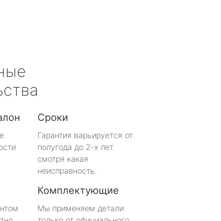
ные
ьства
алон
Сроки
е
Гарантия варьируется от
ости
полугода до 2-х лет
смотря какая
неисправность.
Комплектующие
онтом
Мы применяем детали
тно
только от официального