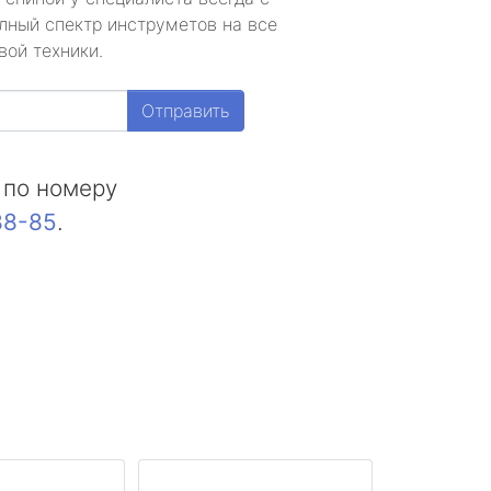
лный спектр инструметов на все
вой техники.
Отправить
 по номеру
88-85
.