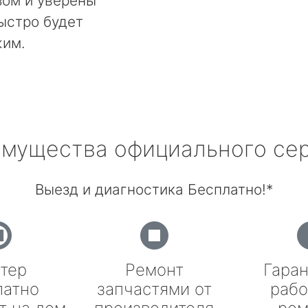
ом и уверены
быстро будет
жим.
мущества официального се
Выезд и диагностика Бесплатно!*
тер
Ремонт
Гаран
латно
запчастями от
рабо