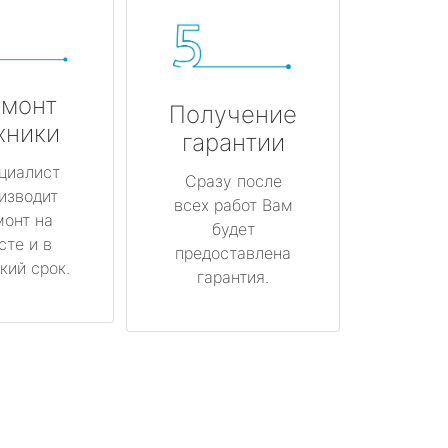
монт
Получение
хники
гарантии
циалист
Сразу после
изводит
всех работ Вам
монт на
будет
сте и в
предоставлена
кий срок.
гарантия.