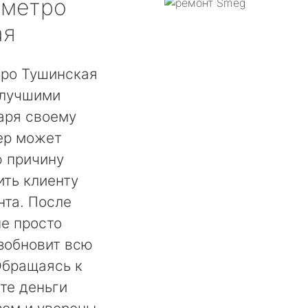
метро
ая
ро Тушинская
 лучшими
аря своему
ер может
ю причину
ть клиенту
нта. После
не просто
озобновит всю
Обращаясь к
те деньги