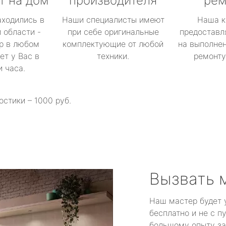
т на дом
производителя
рем
аходились в
Наши специалисты имеют
Наша к
 области -
при себе оригинальные
предоставл
р в любом
комплектующие от любой
на выполнен
ет у Вас в
техники.
ремонту 
и часа.
остики – 1000 руб.
Вызвать 
Наш мастер будет 
бесплатно и не с п
большому опыту за