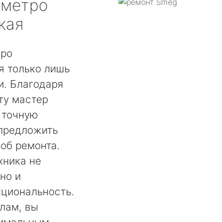
метро
кая
тро
я только лишь
. Благодаря
ту мастер
 точную
 предложить
об ремонта.
хника не
но и
кциональность.
лам, вы