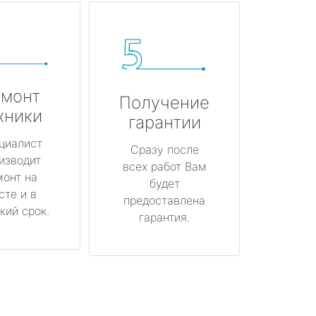
монт
Получение
хники
гарантии
циалист
Сразу после
изводит
всех работ Вам
монт на
будет
сте и в
предоставлена
кий срок.
гарантия.