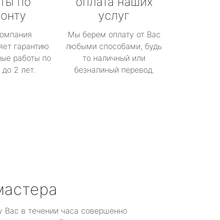
ты по
оплата наших
онту
услуг
омпания
Мы берем оплату от Вас
яет гарантию
любыми способами, будь
ые работы по
то наличный или
до 2 лет.
безналиный перевод.
мастера
у Вас в течении часа совершенно