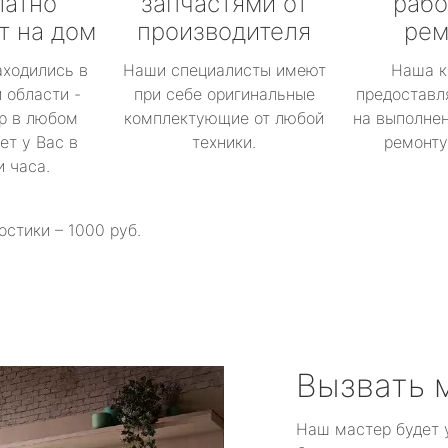
латно
запчастями от
рабо
т на дом
производителя
рем
аходились в
Наши специалисты имеют
Наша к
 области -
при себе оригинальные
предоставл
р в любом
комплектующие от любой
на выполнен
ет у Вас в
техники.
ремонту 
и часа.
остики – 1000 руб.
Вызвать 
Наш мастер будет 