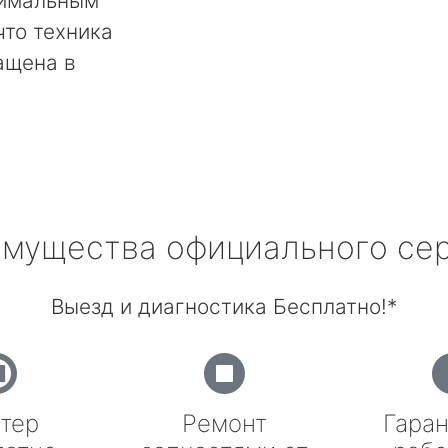
тимальным
что техника
ащена в
мущества официального се
Выезд и диагностика Бесплатно!*
тер
Ремонт
Гаран