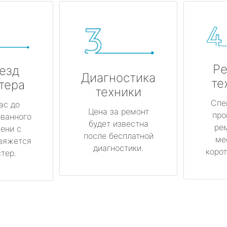
Ре
езд
Диагностика
те
тера
техники
Спе
ас до
Цена за ремонт
про
ованного
будет известна
ре
ени с
после бесплатной
ме
вяжется
диагностики.
корот
тер.