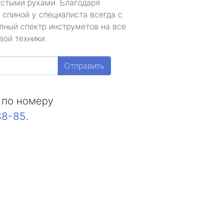
устыми руками. Благодаря
 спиной у специалиста всегда с
лный спектр инструметов на все
вой техники.
Отправить
 по номеру
88-85
.