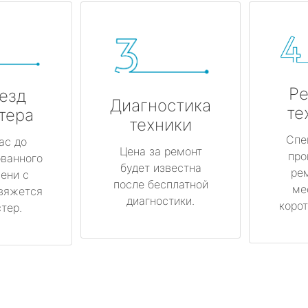
Ре
езд
Диагностика
те
тера
техники
Спе
ас до
Цена за ремонт
про
ованного
будет известна
ре
ени с
после бесплатной
ме
вяжется
диагностики.
корот
тер.