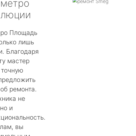
метро
олюции
тро Площадь
олько лишь
. Благодаря
ту мастер
 точную
 предложить
об ремонта.
хника не
но и
кциональность.
лам, вы