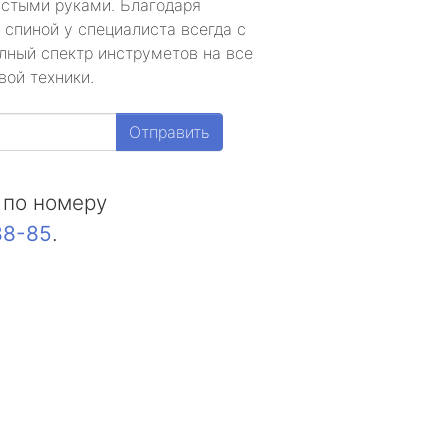
устыми руками. Благодаря
 спиной у специалиста всегда с
лный спектр инструметов на все
вой техники.
Отправить
 по номеру
88-85
.