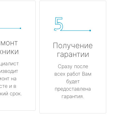
монт
Получение
хники
гарантии
циалист
Сразу после
изводит
всех работ Вам
монт на
будет
сте и в
предоставлена
кий срок.
гарантия.