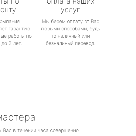
ты по
оплата наших
онту
услуг
омпания
Мы берем оплату от Вас
яет гарантию
любыми способами, будь
ые работы по
то наличный или
до 2 лет.
безналиный перевод.
мастера
у Вас в течении часа совершенно