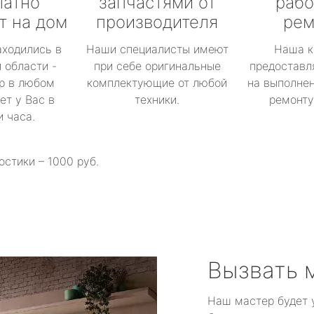
латно
запчастями от
рабо
т на дом
производителя
рем
аходились в
Наши специалисты имеют
Наша к
 области -
при себе оригинальные
предоставл
р в любом
комплектующие от любой
на выполнен
ет у Вас в
техники.
ремонту 
и часа.
остики – 1000 руб.
Вызвать 
Наш мастер будет 