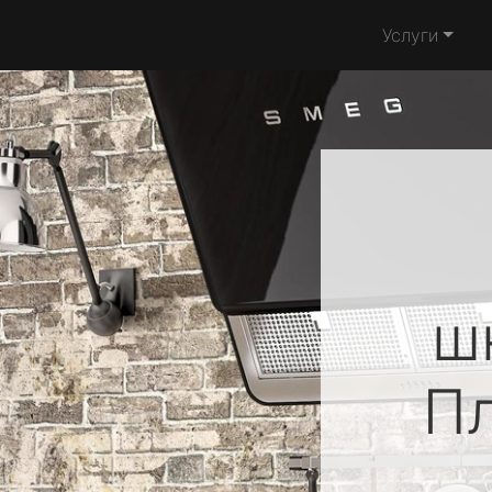
Услуги
ш
П