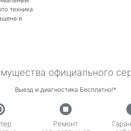
тимальным
что техника
ащена в
мущества официального се
Выезд и диагностика Бесплатно!*
тер
Ремонт
Гаран