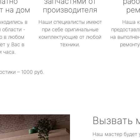
латно
запчастями от
рабо
т на дом
производителя
рем
аходились в
Наши специалисты имеют
Наша к
 области -
при себе оригинальные
предоставл
р в любом
комплектующие от любой
на выполнен
ет у Вас в
техники.
ремонту 
и часа.
остики – 1000 руб.
Вызвать 
Наш мастер будет 