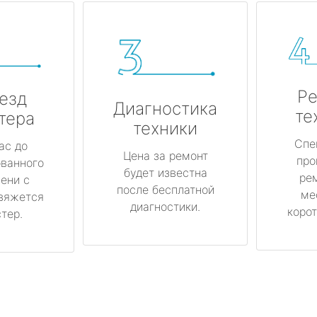
Ре
езд
Диагностика
те
тера
техники
Спе
ас до
Цена за ремонт
про
ованного
будет известна
ре
ени с
после бесплатной
ме
вяжется
диагностики.
корот
тер.