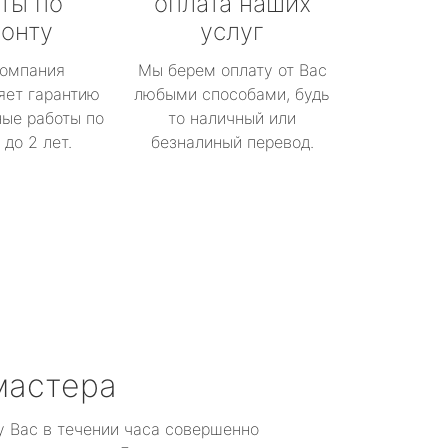
ты по
оплата наших
онту
услуг
омпания
Мы берем оплату от Вас
яет гарантию
любыми способами, будь
ые работы по
то наличный или
до 2 лет.
безналиный перевод.
мастера
у Вас в течении часа совершенно