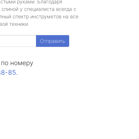
устыми руками. Благодаря
 спиной у специалиста всегда с
лный спектр инструметов на все
вой техники.
Отправить
 по номеру
88-85
.