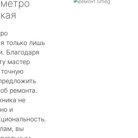
метро
кая
тро
я только лишь
. Благодаря
ту мастер
 точную
 предложить
об ремонта.
хника не
но и
кциональность.
лам, вы