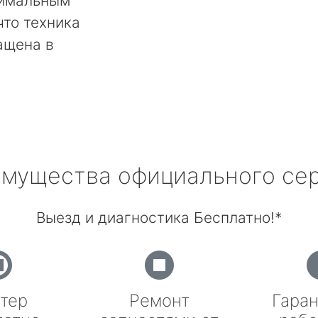
тимальным
что техника
ащена в
мущества официального се
Выезд и диагностика Бесплатно!*
тер
Ремонт
Гаран