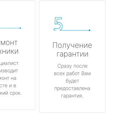
монт
Получение
хники
гарантии
циалист
Сразу после
изводит
всех работ Вам
монт на
будет
сте и в
предоставлена
кий срок.
гарантия.