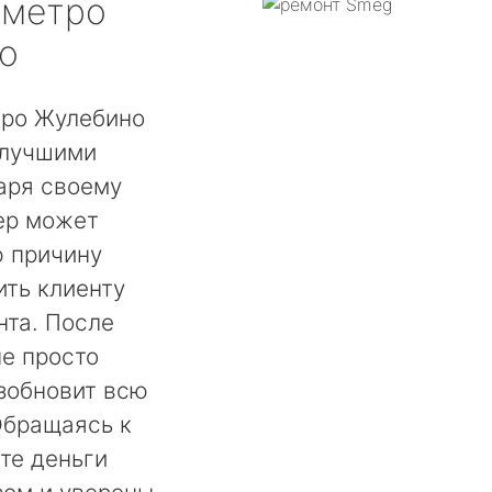
метро
о
тро Жулебино
 лучшими
аря своему
ер может
ю причину
ть клиенту
нта. После
не просто
озобновит всю
Обращаясь к
те деньги