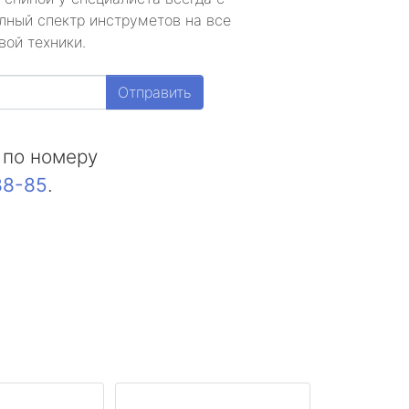
лный спектр инструметов на все
вой техники.
Отправить
 по номеру
88-85
.