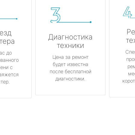
Ре
езд
Диагностика
те
тера
техники
Спе
ас до
Цена за ремонт
про
ованного
будет известна
ре
ени с
после бесплатной
ме
вяжется
диагностики.
корот
тер.