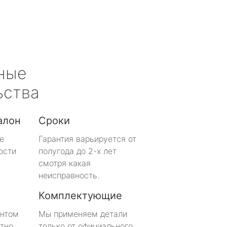
ные
ьства
алон
Сроки
е
Гарантия варьируется от
ости
полугода до 2-х лет
смотря какая
неисправность.
Комплектующие
онтом
Мы применяем детали
тно
только от официального