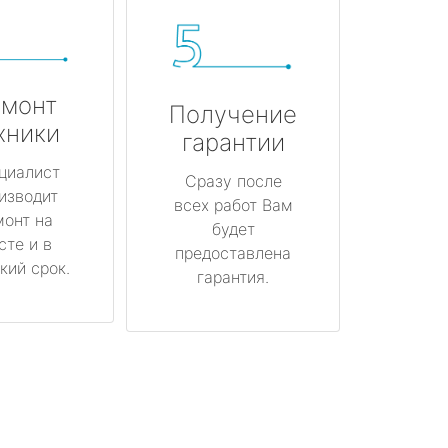
монт
Получение
хники
гарантии
циалист
Сразу после
изводит
всех работ Вам
монт на
будет
сте и в
предоставлена
кий срок.
гарантия.