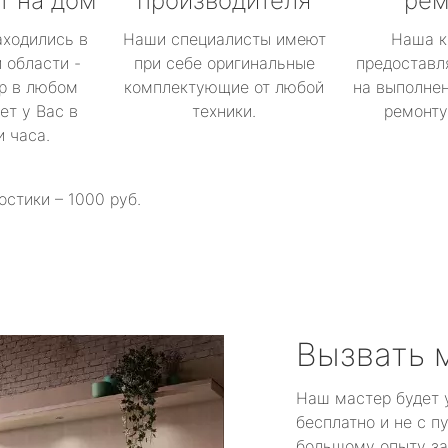
т на дом
производителя
рем
аходились в
Наши специалисты имеют
Наша к
 области -
при себе оригинальные
предоставл
р в любом
комплектующие от любой
на выполнен
ет у Вас в
техники.
ремонту 
и часа.
остики – 1000 руб.
Вызвать 
Наш мастер будет 
бесплатно и не с п
большому опыту за