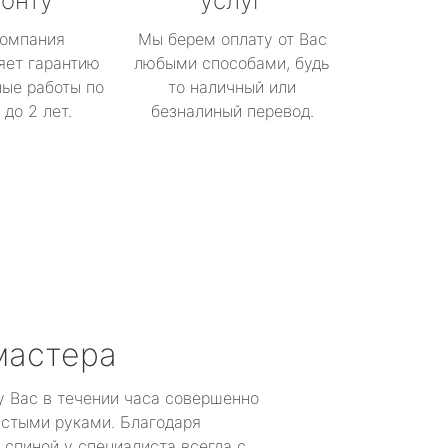
онту
услуг
омпания
Мы берем оплату от Вас
яет гарантию
любыми способами, будь
ые работы по
то наличный или
до 2 лет.
безналиный перевод.
мастера
у Вас в течении часа совершенно
устыми руками. Благодаря
 спиной у специалиста всегда с