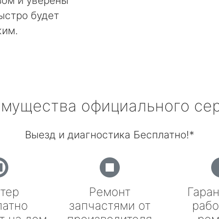
ом и уверены
быстро будет
жим.
мущества официального се
Выезд и диагностика Бесплатно!*
тер
Ремонт
Гаран
латно
запчастями от
рабо