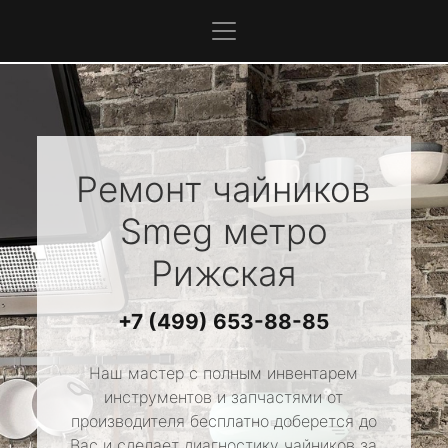
Ремонт чайников
Smeg
метро
Рижская
+7 (499) 653-88-85
Наш мастер с полным инвентарем
инструментов и запчастями от
производителя бесплатно доберется до
Вас и сделает диагностику чайников за