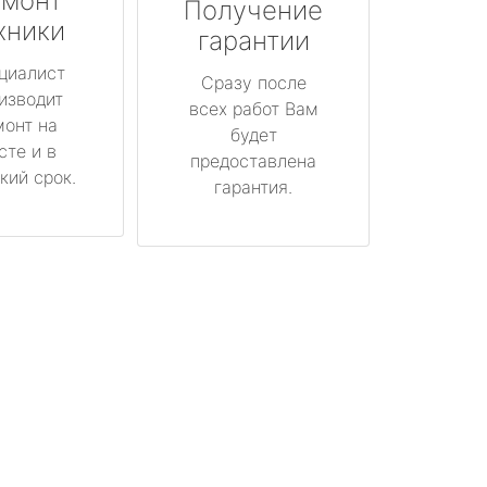
монт
Получение
хники
гарантии
циалист
Сразу после
изводит
всех работ Вам
монт на
будет
сте и в
предоставлена
кий срок.
гарантия.