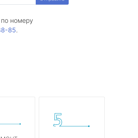
 по номеру
88-85
.