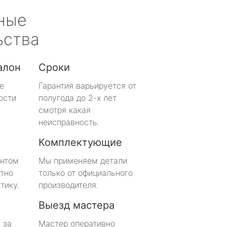
ные
ьства
алон
Сроки
е
Гарантия варьируется от
ости
полугода до 2-х лет
смотря какая
неисправность.
Комплектующие
онтом
Мы применяем детали
тно
только от официального
тику.
производителя.
Выезд мастера
 за
Мастер оперативно