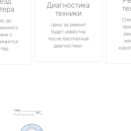
Ре
езд
Диагностика
те
тера
техники
Спе
ас до
Цена за ремонт
про
ованного
будет известна
ре
ени с
после бесплатной
ме
вяжется
диагностики.
корот
тер.