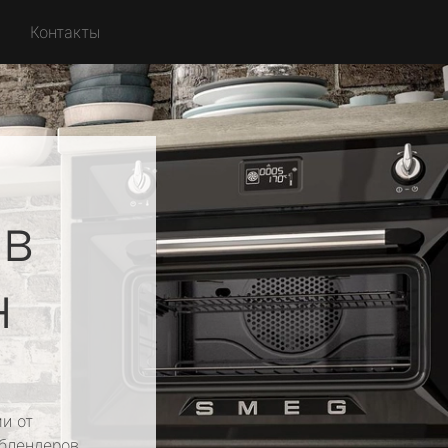
Контакты
ов
н
и от
 блендеров