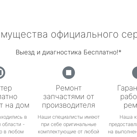
мущества официального се
Выезд и диагностика Бесплатно!*
тер
Ремонт
Гаран
латно
запчастями от
рабо
т на дом
производителя
рем
аходились в
Наши специалисты имеют
Наша к
 области -
при себе оригинальные
предоставл
р в любом
комплектующие от любой
на выполнен