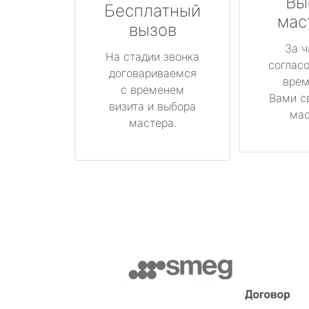
Вы
Бесплатный
мас
вызов
За ч
На стадии звонка
соглас
договариваемся
врем
с временем
Вами с
визита и выбора
мас
мастера.