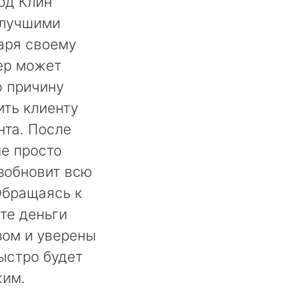
од Клин
 лучшими
аря своему
ер может
ю причину
ть клиенту
нта. После
не просто
озобновит всю
Обращаясь к
те деньги
ом и уверены
быстро будет
жим.