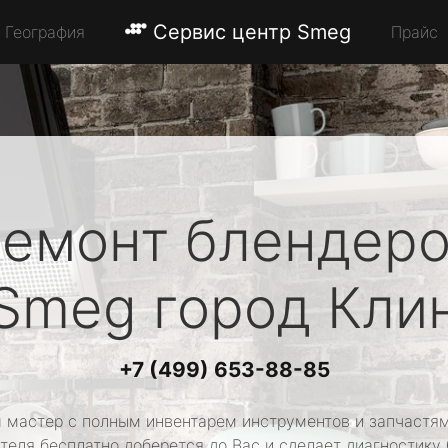
Сервис центр Smeg
География
Прайс
емонт блендер
Smeg
город Кли
+7 (499) 653-88-85
 мастер с полным инвентарем инструментов и запчастям
теля бесплатно доберется до Вас и сделает диагностику